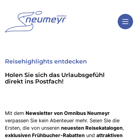
Toggl
Reisethemen
Reisehighlights entdecken
Toggl
Highlights
Holen Sie sich das Urlaubsgefühl
Toggl
Service
direkt ins Postfach!
Toggl
Kontakt
Mit dem
Newsletter von Omnibus Neumeyr
Start
verpassen Sie kein Abenteuer mehr. Seien Sie die
Mehrtagesreisen
Ersten, die von unseren
neuesten Reisekatalogen
,
Tagesreisen
exklusiven Frühbucher-Rabatten
und
attraktiven