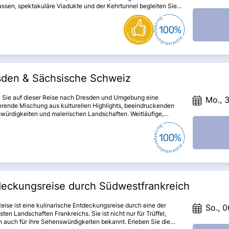
ssen, spektakuläre Viadukte und der Kehrtunnel begleiten Sie
d der Zugfahrten in der Regionalbahn auf den Spuren des
- und Glacier-Express.
sden & Sächsische Schweiz
n Sie auf dieser Reise nach Dresden und Umgebung eine
Mo., 3
erende Mischung aus kulturellen Highlights, beeindruckenden
würdigkeiten und malerischen Landschaften. Weitläufige,
ige Parkanlagen und einmalige Kunstschätze - den Besuchern
le Jahre vorenthalten und heute im neuen Glanz erstrahlen,
Sie begeistern.
deckungsreise durch Südwestfrankreich
eise ist eine kulinarische Entdeckungsreise durch eine der
So., 0
lsten Landschaften Frankreichs. Sie ist nicht nur für Trüffel,
 auch für ihre Sehenswürdigkeiten bekannt. Erleben Sie die