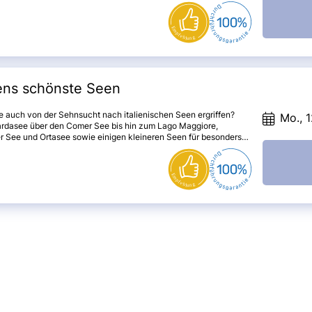
it und Geschichte dieser Region. Es erwarten Sie
raubende Landschaften und faszinierende Erlebnisse, wie eine
afahrt durch das nördliche Zentralmassiv und der Trüffelzug in
dour. Entdecken Sie die hängenden Gärten von Marqueyssac,
chtige Altstadt von Sarlat und die malerische Brücke von Cahors.
n Sie die Grotte von Lascaux IV und erkunden Sie die
ge Höhle von Padirac.
iens schönste Seen
e auch von der Sehnsucht nach italienischen Seen ergriffen?
Mo., 1
rdasee über den Comer See bis hin zum Lago Maggiore,
r See und Ortasee sowie einigen kleineren Seen für besonders
 Seensammler – jeder See besticht durch seinen einzigartigen
er. Von den Bergen bis zur Ebene, von lebhaften Städtchen zu
gen Villen und Gärten, von charmanten Fischerdörfern zu
schen Inseln – Sie werden bestimmt Ihren persönlichen
chtsort" finden. Oder auch mehrere!