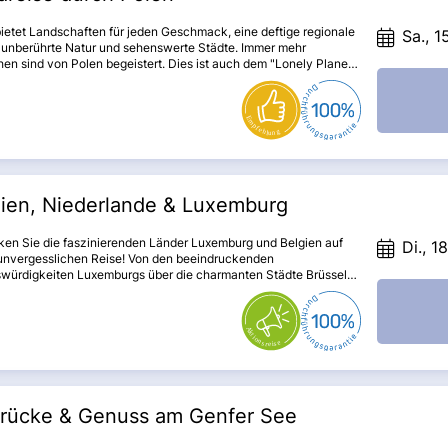
ietet Landschaften für jeden Geschmack, eine deftige regionale
Sa., 1
 unberührte Natur und sehenswerte Städte. Immer mehr
n sind von Polen begeistert. Dies ist auch dem "Lonely Planet"
llen, der es zum Top-Reiseland ernannt hat. Während Danzig an
see seine Besucher mit reich verzierten Bürgerhäusern und
sser empfängt, locken Trendstädte wie Warschau und Krakau
er Lebhaftigkeit. Kennen Sie schon die Zwerge in Breslau? Halten
 Augen offen, dann werden Sie ihnen auf Schritt und Tritt
en. Ein echtes Juwel ist die Schwarze Madonna von
stochau.
gien, Niederlande & Luxemburg
ken Sie die faszinierenden Länder Luxemburg und Belgien auf
Di., 1
 unvergesslichen Reise! Von den beeindruckenden
würdigkeiten Luxemburgs über die charmanten Städte Brüssel
gge bis hin zu den malerischen Orten in den Niederlanden –
eise bietet Ihnen eine perfekte Mischung aus Kultur, Geschichte
linarischen Genüssen. Genießen Sie die gemeinsame Zeit mit
esinnten und lassen Sie sich von der Schönheit der Region
bern!
drücke & Genuss am Genfer See