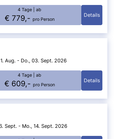
4 Tage
| ab
Details
€ 779,-
pro Person
1. Aug. - Do., 03. Sept. 2026
4 Tage
| ab
Details
€ 609,-
pro Person
6. Sept. - Mo., 14. Sept. 2026