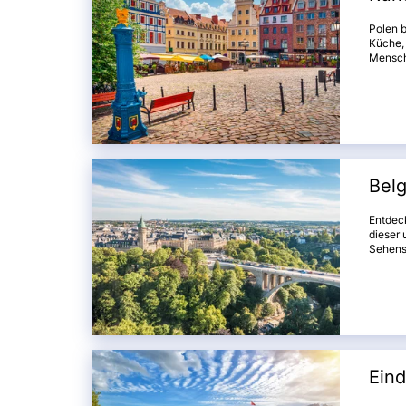
Polen b
Küche,
Mensche
aufgefa
der Ost
Goldwa
mit ihr
Sie die
begegn
Tschen
Bel
Entdec
dieser
Sehens
und Brü
diese R
und ku
Gleichg
verzau
Ein