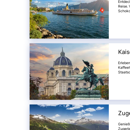
Entdec
Reise.
Schokol
Yvoire.
genieß
Treffpu
Erlebni
Kais
Erleben
Kaffeeh
Staats
Genieß
Wiens z
Zug
Genieß
Zugerle