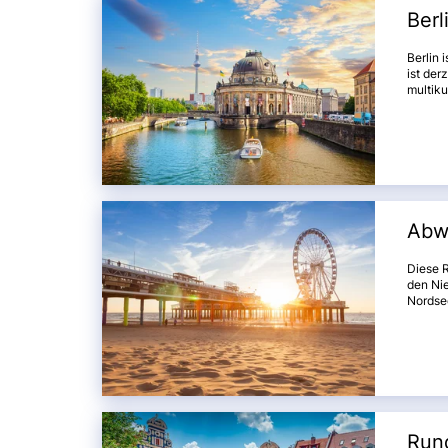
Berl
Berlin 
ist der
multiku
interes
Branden
und las
Abw
Diese R
den Nie
Nordsee
Wochen
jahrhun
kilome
den Se
Rund