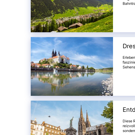
Bahntra
währen
Bernina
Dre
Erlebe
faszini
Sehens
prächt
für vie
werden 
Ent
Diese R
reizvol
sondern