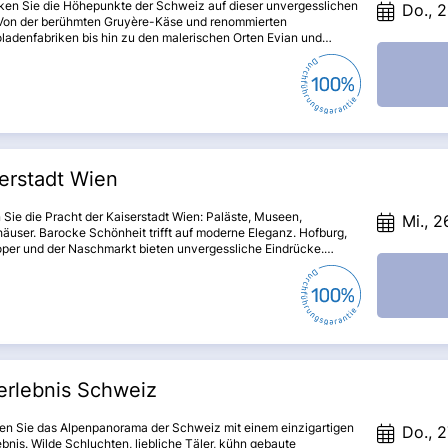
ken Sie die Höhepunkte der Schweiz auf dieser unvergesslichen
Do., 2
 Von der berühmten Gruyère-Käse und renommierten
adenfabriken bis hin zu den malerischen Orten Evian und
 Erleben Sie die majestätische Schönheit des Mont Blanc und
en Sie eine Fahrt mit dem GoldenPass nach Gstaad, dem
nkt der High Society. Diese Reise verspricht unvergessliche
sse und unvergleichliche Eindrücke.
erstadt Wien
 Sie die Pracht der Kaiserstadt Wien: Paläste, Museen,
Mi., 2
äuser. Barocke Schönheit trifft auf moderne Eleganz. Hofburg,
oper und der Naschmarkt bieten unvergessliche Eindrücke.
en Sie Wiens Charme bei Kaffee und Sachertorte. Entdecken Sie
eitlose Eleganz.
erlebnis Schweiz
en Sie das Alpenpanorama der Schweiz mit einem einzigartigen
Do., 2
bnis. Wilde Schluchten, liebliche Täler, kühn gebaute