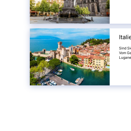
Schönhe
atembe
Panoram
Rocama
die prä
Besuche
gewalti
Ital
Sind Si
Vom Ga
Lugane
eifrige
Charakt
prächti
romanti
"Seensu