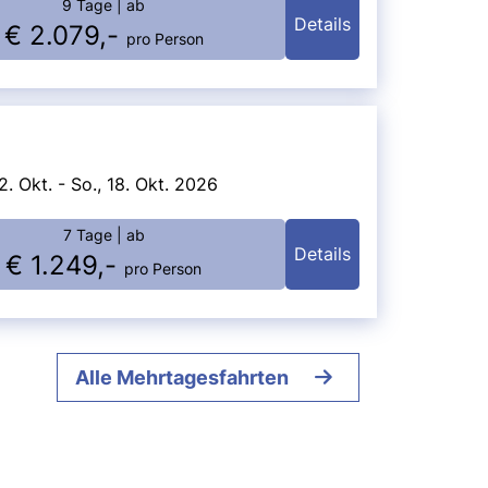
9 Tage
| ab
Details
€ 2.079,-
pro Person
2. Okt. - So., 18. Okt. 2026
7 Tage
| ab
Details
€ 1.249,-
pro Person
Alle Mehrtagesfahrten