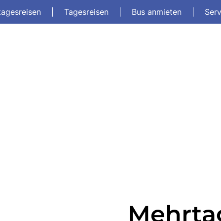
tagesreisen
|
Tagesreisen
|
Bus anmieten
|
Ser
Mehrta