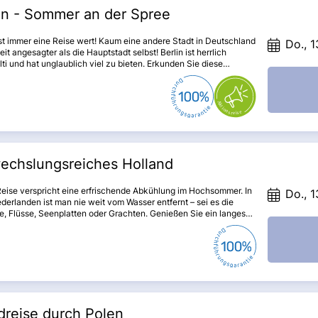
in - Sommer an der Spree
ist immer eine Reise wert! Kaum eine andere Stadt in Deutschland
Do., 1
zeit angesagter als die Hauptstadt selbst! Berlin ist herrlich
lti und hat unglaublich viel zu bieten. Erkunden Sie diese
sante Stadt der Gegensätze, besichtigen Sie die Highlights wie
burger Tor, Gedächtniskirche, Alexanderplatz und vieles mehr
sen Sie sich vom quirligen Großstadttreiben mitreißen.
echslungsreiches Holland
eise verspricht eine erfrischende Abkühlung im Hochsommer. In
Do., 1
derlanden ist man nie weit vom Wasser entfernt – sei es die
, Flüsse, Seenplatten oder Grachten. Genießen Sie ein langes
ende und entdecken Sie das typische Holland mit seiner
dertealten Käsetradition, malerischen Grachtenstädtchen,
terlangen Nordseestränden und gemütlichen Bootsfahrten auf
en. Viel Spaß beim Entdecken!
reise durch Polen