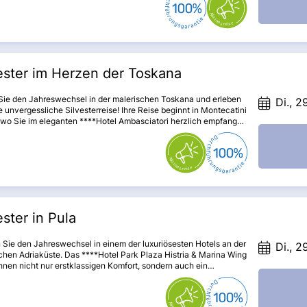
ine Vielzahl an eindrucksvollen Erlebnissen. Lassen Sie sich von
zigartigen Atmosphäre verzaubern und genießen Sie die
ischen Köstlichkeiten, die diese Regionen zu bieten haben.
Sie sich auf eine Entdeckungstour, die Ihnen unvergessliche
rungen bescheren wird!
ester im Herzen der Toskana
 Sie den Jahreswechsel in der malerischen Toskana und erleben
Di., 2
e unvergessliche Silvesterreise! Ihre Reise beginnt in Montecatini
 wo Sie im eleganten ****Hotel Ambasciatori herzlich empfangen
 Entdecken Sie die faszinierenden Städte Volterra und San
no, genießen Sie die kulturellen Schätze Florenz' und feiern Sie
em festlichen Silvesterdinner ins neue Jahr. Lassen Sie sich von
hönheit der Toskana verzaubern und sammeln Sie
essliche Erinnerungen!
ester in Pula
 Sie den Jahreswechsel in einem der luxuriösesten Hotels an der
Di., 2
chen Adriaküste. Das ****Hotel Park Plaza Histria & Marina Wing
Ihnen nicht nur erstklassigen Komfort, sondern auch ein
essliches Unterhaltungsprogramm, das Ihren „Rutsch“ ins neue
u einem besonderen Erlebnis macht.