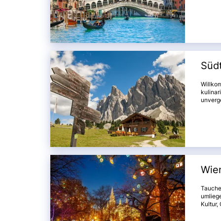
Therme 
Venedi
Bassano
Erholun
Genüss
Südt
Willko
kulinar
unverge
Dolomi
seinem 
Sie sic
Atmosp
Wie
Tauchen
umliege
Kultur,
majestä
bis hin