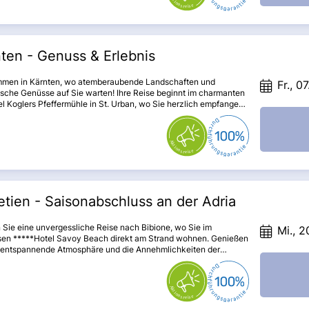
ten - Genuss & Erlebnis
mmen in Kärnten, wo atemberaubende Landschaften und
Fr., 0
ische Genüsse auf Sie warten! Ihre Reise beginnt im charmanten
l Koglers Pfeffermühle in St. Urban, wo Sie herzlich empfangen
 Freuen Sie sich auf eine spannende Führung in der Bio-
i Wimitzbräu, gefolgt von einem entspannten Aufenthalt in der
schen Herzogstadt St. Veit an der Glan. Lassen Sie sich am Abend
 faszinierenden Welt des Pfeffers verzaubern und genießen Sie
rsten Einblick in die Schönheiten Kärntens!
tien - Saisonabschluss an der Adria
 Sie eine unvergessliche Reise nach Bibione, wo Sie im
Mi., 2
ösen *****Hotel Savoy Beach direkt am Strand wohnen. Genießen
e entspannende Atmosphäre und die Annehmlichkeiten der
von Bibione. Lassen Sie sich von der zauberhaften Stadt
g und den architektonischen Meisterwerken in Vicenza und
 del Grappa begeistern. Diese Reise verspricht nicht nur
g, sondern auch kulturelle Höhepunkte und kulinarische
e!