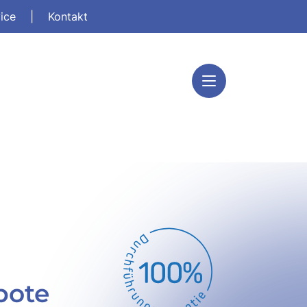
vice
|
Kontakt
bote