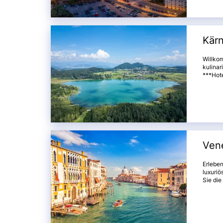
Kärn
Willko
kulinar
***Hote
werden.
Brauere
histori
von der
einen e
Vene
Erleben
luxuri
Sie di
Therme 
Venedi
Bassano
Erholun
Genüss