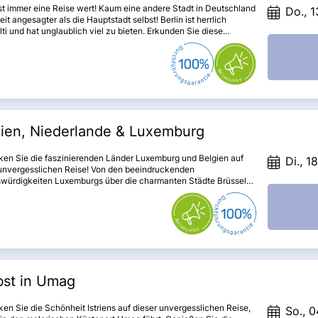
ist immer eine Reise wert! Kaum eine andere Stadt in Deutschland
Do., 1
zeit angesagter als die Hauptstadt selbst! Berlin ist herrlich
lti und hat unglaublich viel zu bieten. Erkunden Sie diese
sante Stadt der Gegensätze, besichtigen Sie die Highlights wie
burger Tor, Gedächtniskirche, Alexanderplatz und vieles mehr
sen Sie sich vom quirligen Großstadttreiben mitreißen.
gien, Niederlande & Luxemburg
ken Sie die faszinierenden Länder Luxemburg und Belgien auf
Di., 1
 unvergesslichen Reise! Von den beeindruckenden
würdigkeiten Luxemburgs über die charmanten Städte Brüssel
gge bis hin zu den malerischen Orten in den Niederlanden –
eise bietet Ihnen eine perfekte Mischung aus Kultur, Geschichte
linarischen Genüssen. Genießen Sie die gemeinsame Zeit mit
esinnten und lassen Sie sich von der Schönheit der Region
bern!
bst in Umag
en Sie die Schönheit Istriens auf dieser unvergesslichen Reise,
So., 0