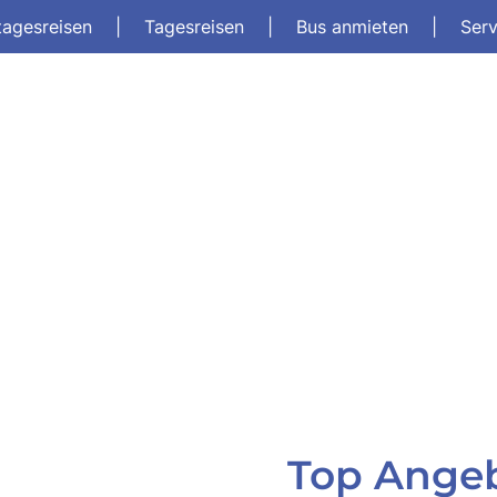
tagesreisen
|
Tagesreisen
|
Bus anmieten
|
Ser
Top Ange