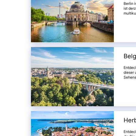
Berlin 
ist der
multiku
interes
Branden
und las
Bel
Entdec
dieser
Sehens
und Brü
diese R
und ku
Gleichg
verzau
Her
Entdeck