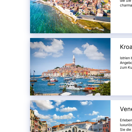
die Sie
charma
kulinar
histor
während
auf ein
Kroa
Istrien
Angebo
zum Kul
Istrien
zum ent
Vene
Erleben
luxuri
Sie di