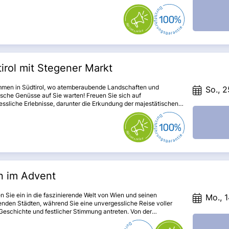
von Bibione. Lassen Sie sich von der zauberhaften Stadt
g und den architektonischen Meisterwerken in Vicenza und
 del Grappa begeistern. Diese Reise verspricht nicht nur
g, sondern auch kulturelle Höhepunkte und kulinarische
e!
irol mit Stegener Markt
mmen in Südtirol, wo atemberaubende Landschaften und
So., 2
ische Genüsse auf Sie warten! Freuen Sie sich auf
ssliche Erlebnisse, darunter die Erkundung der majestätischen
ten und den Besuch des berühmten Stegener Marktes, der mit
bunten Treiben und regionalen Köstlichkeiten begeistert. Lassen
h von der herzlichen Gastfreundschaft und der einzigartigen
häre dieser malerischen Region verzaubern!
n im Advent
 Sie ein in die faszinierende Welt von Wien und seinen
Mo., 1
nden Städten, während Sie eine unvergessliche Reise voller
 Geschichte und festlicher Stimmung antreten. Von der
tischen Architektur Wiens über die lebhaften Weihnachtsmärkte
 zur charmanten Altstadt von Bratislava – diese Reise verspricht