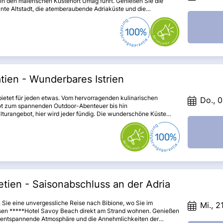
 in den malerischen Küstenort Umag führt. Genießen Sie die
nte Altstadt, die atemberaubende Adriaküste und die
ischen Köstlichkeiten der Region. Lassen Sie sich von den
ischen Städten und der beeindruckenden Landschaft verzaubern,
 Sie in die mediterrane Lebensart eintauchen. Bereiten Sie sich
 Abenteuer voller Erlebnisse und unvergesslicher Eindrücke vor!
tien - Wunderbares Istrien
 bietet für jeden etwas. Vom hervorragenden kulinarischen
Do., 0
t zum spannenden Outdoor-Abenteuer bis hin
turangebot, hier wird jeder fündig. Die wunderschöne Küste
s mit den vielen Stränden und das unerforschte Innenland lädt
spannten Urlaub ein. Entfliehen Sie dem Alltag.
tien - Saisonabschluss an der Adria
 Sie eine unvergessliche Reise nach Bibione, wo Sie im
Mi., 2
ösen *****Hotel Savoy Beach direkt am Strand wohnen. Genießen
e entspannende Atmosphäre und die Annehmlichkeiten der