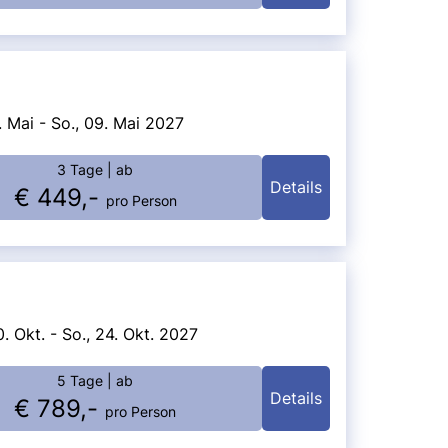
7. Mai - So., 09. Mai 2027
3 Tage
| ab
Details
€ 449,-
pro Person
0. Okt. - So., 24. Okt. 2027
5 Tage
| ab
Details
€ 789,-
pro Person