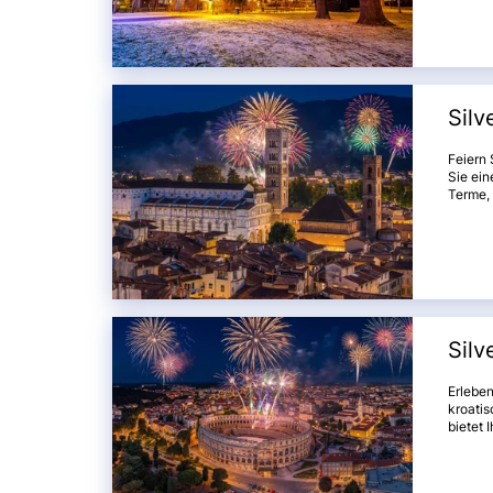
Ihnen e
der ein
kulinar
Freuen 
Erinne
Silv
Feiern
Sie ein
Terme,
werden.
Gimigna
mit ein
der Sc
unverg
Silv
Erleben
kroatis
bietet 
unverg
Jahr z