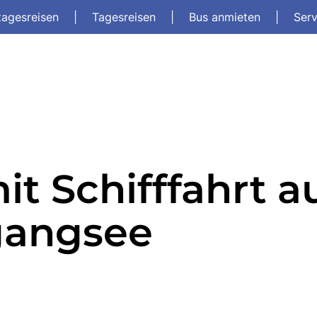
tagesreisen
|
Tagesreisen
|
Bus anmieten
|
Ser
t Schifffahrt a
gangsee