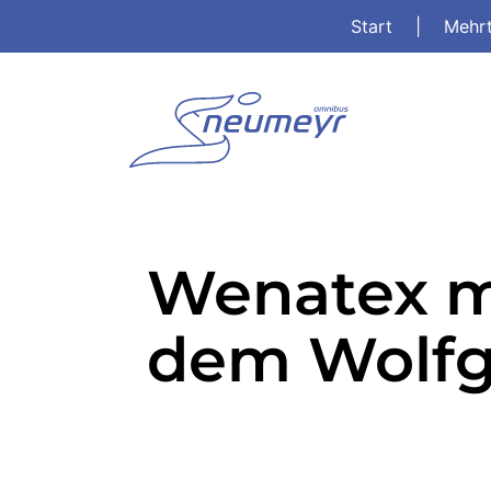
Start
|
Mehr
Wenatex mi
dem Wolf