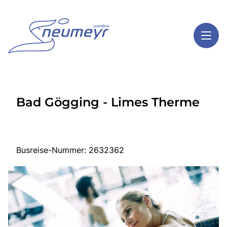
Toggl
Reisethemen
Bad Gögging - Limes Therme
Toggl
Highlights
Toggl
Service
Toggl
Kontakt
Busreise-Nummer: 2632362
Start
Mehrtagesreisen
Tagesreisen