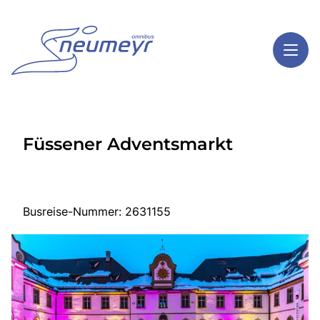
Toggl
Reisethemen
Füssener Adventsmarkt
Toggl
Highlights
Toggl
Service
Toggl
Kontakt
Busreise-Nummer: 2631155
Start
Mehrtagesreisen
Tagesreisen