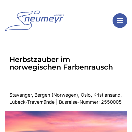
Toggl
Reisethemen
Herbstzauber im
Toggl
Highlights
norwegischen Farbenrausch
Toggl
Service
Toggl
Kontakt
Stavanger, Bergen (Norwegen), Oslo, Kristiansand,
Lübeck-Travemünde | Busreise-Nummer: 2550005
Start
Mehrtagesreisen
Tagesreisen