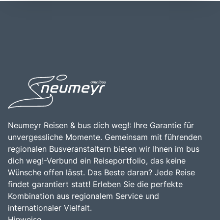
Lage des Sognefjords in der Nähe anderer berühmter
reiche Geschichte der Region widerspiegeln. Ein Besuch
Fjorde, wie dem Nærøyfjord und dem Aurlandsfjord,
im Sognefjord ist eine hervorragende Gelegenheit, die
macht ihn zu einem idealen Ziel für Reisende, die die
majestätische Natur Norwegens zu genießen, an
Schönheit der norwegischen Fjordlandschaft erkunden
Aktivitäten wie Kajakfahren, Wandern und Bootstouren
möchten. Die Kombination aus beeindruckenden
teilzunehmen und die herzliche Gastfreundschaft der
Landschaften, historischen Sehenswürdigkeiten und der
Einheimischen zu erleben.
Nähe zu weiteren Attraktionen, wie dem Jostedalsbreen-
Nationalpark und den Gletscherseen, macht den
Sognefjord zu einem bereichernden Erlebnis für alle, die
die Faszination der norwegischen Natur und Kultur
entdecken möchten.
Neumeyr Reisen & bus dich weg!: Ihre Garantie für
unvergessliche Momente. Gemeinsam mit führenden
regionalen Busveranstaltern bieten wir Ihnen im bus
dich weg!-Verbund ein Reiseportfolio, das keine
Wünsche offen lässt. Das Beste daran? Jede Reise
findet garantiert statt! Erleben Sie die perfekte
Kombination aus regionalem Service und
internationaler Vielfalt.
Hinweise