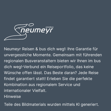
Stubaital, macht die Swarovski Kristallwelten zu einem
bewundern. Ein Besuch der Swarovski Kristallwelten ist
idealen Ausgangspunkt für Erkundungen in der Region.
eine hervorragende Gelegenheit, die Schönheit und
Die Kombination aus der idyllischen Lage, der
Kreativität der Kristallkunst zu erleben und sich von der
beeindruckenden Kunst und der Möglichkeit, die
einzigartigen Atmosphäre inspirieren zu lassen. Die
Schönheit der Tiroler Landschaft zu genießen, macht die
Kombination aus Kunst, Natur und interaktiven Erlebnissen
Swarovski Kristallwelten zu einem bereichernden Erlebnis
macht die Kristallwelten zu einem unvergesslichen
für alle, die die Faszination von Kristallen und Kunst
Erlebnis für die ganze Familie.
entdecken möchten.
Neumeyr Reisen & bus dich weg!: Ihre Garantie für
unvergessliche Momente. Gemeinsam mit führenden
regionalen Busveranstaltern bieten wir Ihnen im bus
dich weg!-Verbund ein Reiseportfolio, das keine
Wünsche offen lässt. Das Beste daran? Jede Reise
findet garantiert statt! Erleben Sie die perfekte
Kombination aus regionalem Service und
internationaler Vielfalt.
Hinweise
Teile des Bildmaterials wurden mittels KI generiert.