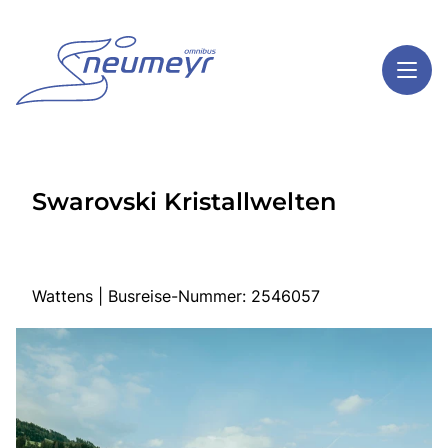
Toggl
Reisethemen
Swarovski Kristallwelten
Toggl
Highlights
Toggl
Service
Toggl
Kontakt
Wattens | Busreise-Nummer: 2546057
Start
Mehrtagesreisen
Tagesreisen