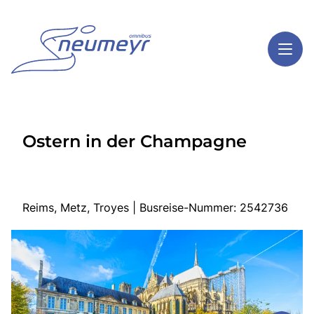
Toggl
Reisethemen
Ostern in der Champagne
Toggl
Highlights
Toggl
Service
Toggl
Kontakt
Reims, Metz, Troyes | Busreise-Nummer: 2542736
Start
Mehrtagesreisen
Tagesreisen