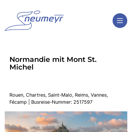
Toggl
Reisethemen
Normandie mit Mont St.
Toggl
Highlights
Michel
Toggl
Service
Toggl
Kontakt
Rouen, Chartres, Saint-Malo, Reims, Vannes,
Fécamp | Busreise-Nummer: 2517597
Start
Mehrtagesreisen
Tagesreisen