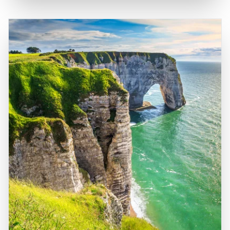
Carnac zu einem idealen Ziel für einen unvergesslichen
Entdeckungen macht. Besucher sollten sich die
Aufenthalt in der Bretagne. Die Kombination aus
Gelegenheit nicht entgehen lassen, die beeindruckenden
beeindruckenden historischen Stätten und der natürlichen
Steinformationen zu erkunden und mehr über die
Schönheit der Umgebung macht Carnac zu einem Muss
faszinierende Geschichte der Megalithkultur zu erfahren,
für jeden, der die Region besucht.
die hier vor Tausenden von Jahren blühte.