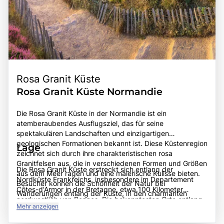
Rosa Granit Küste
Rosa Granit Küste Normandie
Die Rosa Granit Küste in der Normandie ist ein
atemberaubendes Ausflugsziel, das für seine
spektakulären Landschaften und einzigartigen
geologischen Formationen bekannt ist. Diese Küstenregion
Lage
zeichnet sich durch ihre charakteristischen rosa
Granitfelsen aus, die in verschiedenen Formen und Größen
Die Rosa Granit Küste erstreckt sich entlang der
aus dem Meer ragen und eine malerische Kulisse bieten.
Nordküste Frankreichs, insbesondere im Departement
Besucher können die Schönheit der Natur bei
Côtes-d'Armor in der Bretagne, etwa 100 Kilometer
Wanderungen entlang der Küste, in den charmanten
nordwestlich von Rennes. Die bekanntesten Orte entlang
Dörfern und in den zahlreichen Buchten und Stränden
Mehr anzeigen
dieser Küste sind Perros-Guirec, Trégastel und
genießen. Die Region ist nicht nur ein Paradies für
Ploumanac'h, die alle leicht mit dem Auto oder öffentlichen
Naturliebhaber, sondern auch für Fotografen, die die