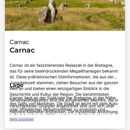
Carnac
Carnac
Carnac ist ein faszinierendes Reiseziel in der Bretagne,
das für seine beeindruckenden Megalithanlagen bekannt
ist. Diese prähistorischen Steinformationen, die aus der
Jungsteinzeit stammen, ziehen Besucher aus der ganzen
Lage
Welt an und bieten einen einzigartigen Einblick in die
Geschichte und Kultur der Region. Die berühmtesten
Carnac liegt an der Südküste der Bretagne, in der Nähe
Sehenswürdigkeiten sind die aufgereihten Menhire, die in
des Golfs von Morbihan. Die Stadt ist leicht mit dem Auto
verschiedenen Gruppen angeordnet sind und sich über
oder öffentlichen Verkehrsmitteln zu erreichen und
mehrere Kilometer erstrecken. Die mysteriöse Anordnung
befindet sich in der Nähe anderer beliebter bretonischer
dieser Steine hat zu zahlreichen Theorien über ihre
Mehr anzeigen
Orte wie Vannes und Auray. Die malerische
ursprüngliche Funktion und Bedeutung geführt, was
Küstenlandschaft und die Nähe zu den Stränden machen
Carnac zu einem Ort voller Geheimnisse und