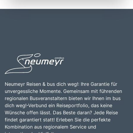
Verkehrsmitteln zu erreichen sind. Die Region ist von einer
beeindruckenden Farben und die dramatische Küstenlinie
beeindruckenden Natur umgeben, die von sanften
festhalten möchten. Die Rosa Granit Küste ist zudem reich
Hügeln, malerischen Stränden und dem klaren blauen
an Geschichte, mit vielen kleinen Hafenstädten und
Wasser des Atlantiks geprägt ist. Die Rosa Granit Küste ist
historischen Stätten, die die maritime Tradition der Region
ein ideales Ziel für einen erholsamen Urlaub oder einen
widerspiegeln. Ein Besuch dieser Küste ist eine
Tagesausflug, um die Schönheit der normannischen und
wunderbare Gelegenheit, die Schönheit der
bretonischen Küstenlandschaft zu genießen.
normannischen Landschaft zu erleben und die kulturellen
Schätze der Region zu entdecken.
Neumeyr Reisen & bus dich weg!: Ihre Garantie für
unvergessliche Momente. Gemeinsam mit führenden
regionalen Busveranstaltern bieten wir Ihnen im bus
dich weg!-Verbund ein Reiseportfolio, das keine
Wünsche offen lässt. Das Beste daran? Jede Reise
findet garantiert statt! Erleben Sie die perfekte
Kombination aus regionalem Service und