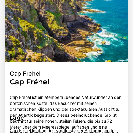
faszinierende Kultur und Geschichte der Normandie
hautnah zu erleben, macht dieses Ziel zu einem
unvergesslichen Erlebnis für alle, die Frankreich besuchen.
Cap Frehel
Cap Fréhel
Cap Fréhel ist ein atemberaubendes Naturwunder an der
bretonischen Küste, das Besucher mit seinen
dramatischen Klippen und der spektakulären Aussicht auf
den Atlantik begeistert. Dieses beeindruckende Kap ist
Lage
bekannt für seine hohen, steilen Felsen, die bis zu 72
Meter über dem Meeresspiegel aufragen und eine
Cap Fréhel liegt an der Nordküste der Bretagne, in der
atemberaubende Kulisse bieten. Die Region ist nicht nur