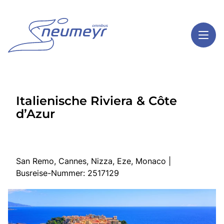
Toggl
Reisethemen
Italienische Riviera & Côte
Toggl
Highlights
d’Azur
Toggl
Service
Toggl
Kontakt
San Remo, Cannes, Nizza, Eze, Monaco |
Busreise-Nummer: 2517129
Start
Mehrtagesreisen
Tagesreisen