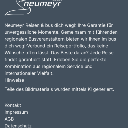
Die Kombination aus atemberaubender Natur, reicher
bereichernden Erlebnis für alle, die die Faszination dieser
Geschichte und kulinarischen Genüssen macht Cinque
einzigartigen Region entdecken möchten.
Terre zu einem unvergesslichen Ziel für Reisende.
Neumeyr Reisen & bus dich weg!: Ihre Garantie für
unvergessliche Momente. Gemeinsam mit führenden
regionalen Busveranstaltern bieten wir Ihnen im bus
dich weg!-Verbund ein Reiseportfolio, das keine
Wünsche offen lässt. Das Beste daran? Jede Reise
findet garantiert statt! Erleben Sie die perfekte
Kombination aus regionalem Service und
internationaler Vielfalt.
Hinweise
Teile des Bildmaterials wurden mittels KI generiert.
Kontakt
Impressum
AGB
Datenschutz