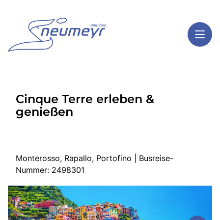
Toggl
Reisethemen
Cinque Terre erleben &
Toggl
Highlights
genießen
Toggl
Service
Toggl
Kontakt
Monterosso, Rapallo, Portofino | Busreise-
Nummer: 2498301
Start
Mehrtagesreisen
Tagesreisen