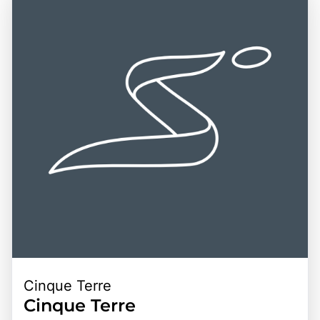
frischem Basilikum, Pinienkernen, Knoblauch, Parmesan
Lage der Region macht sie zu einem idealen
und Olivenöl hergestellt wird. Ein Besuch in Ligurien ist
Ausgangspunkt für Tagesausflüge zu den Cinque Terre,
eine hervorragende Gelegenheit, die Schönheit der
Portofino und anderen beliebten Zielen an der
italienischen Riviera zu erleben, die lokale Kultur zu
italienischen Riviera. Die Kombination aus
entdecken und die köstlichen kulinarischen Spezialitäten
atemberaubender Natur, reicher Geschichte und
zu genießen.
kulinarischen Köstlichkeiten macht Ligurien zu einem
bereichernden Erlebnis für alle, die die Schönheit und
Kultur dieser einzigartigen italienischen Region entdecken
möchten.
Cinque Terre
Cinque Terre