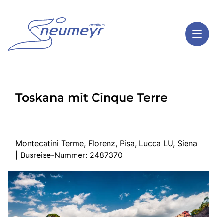
Toggl
Reisethemen
Toskana mit Cinque Terre
Toggl
Highlights
Toggl
Service
Toggl
Kontakt
Montecatini Terme, Florenz, Pisa, Lucca LU, Siena
| Busreise-Nummer: 2487370
Start
Mehrtagesreisen
Tagesreisen