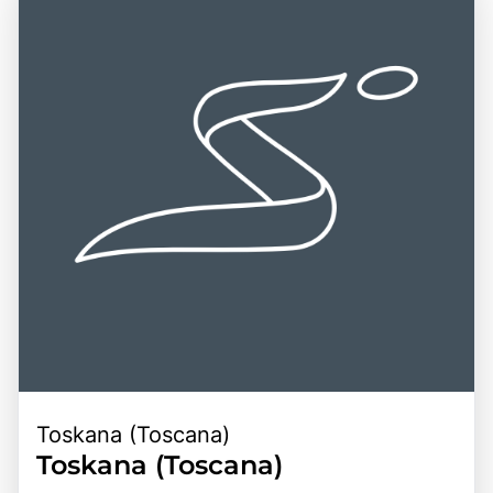
Sciacchetrà, der aus den hängenden Weinbergen der
macht sie zu einem idealen Ziel für Tagesausflüge von
Region gewonnen wird. Ein Besuch in Cinque Terre ist eine
Städten wie Genua, Pisa oder La Spezia aus. Die
hervorragende Gelegenheit, die Schönheit der
Kombination aus der beeindruckenden Küstenlandschaft,
italienischen Küste zu erleben, die lokale Kultur zu
der historischen Bedeutung und der Vielzahl an
entdecken und unvergessliche Erinnerungen zu schaffen.
Freizeitmöglichkeiten macht Cinque Terre zu einem
Die Kombination aus atemberaubender Natur, reicher
bereichernden Erlebnis für alle, die die Faszination dieser
Geschichte und kulinarischen Genüssen macht Cinque
einzigartigen Region entdecken möchten.
Terre zu einem unvergesslichen Ziel für Reisende.
Toskana (Toscana)
Toskana (Toscana)