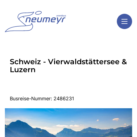
Toggl
Reisethemen
Schweiz - Vierwaldstättersee &
Toggl
Highlights
Luzern
Toggl
Service
Toggl
Kontakt
Busreise-Nummer: 2486231
Start
Mehrtagesreisen
Tagesreisen