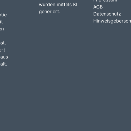
wurden mittels KI
AGB
generiert.
Datenschutz
tie
Hinweisgebersch
it
en
st.
ert
 aus
alt.