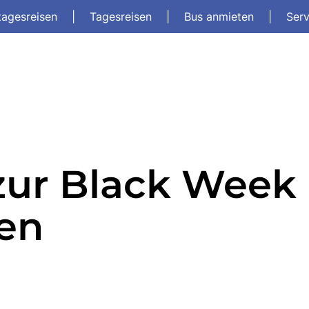
tagesreisen
|
Tagesreisen
|
Bus anmieten
|
Ser
zur Black Week
gen