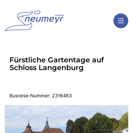
Toggl
Reisethemen
Fürstliche Gartentage auf
Toggl
Highlights
Schloss Langenburg
Toggl
Service
Toggl
Kontakt
Busreise-Nummer: 2316463
Start
Mehrtagesreisen
Tagesreisen